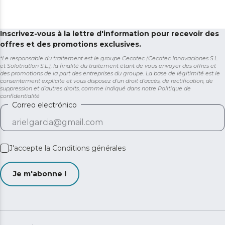
Inscrivez-vous à la lettre d'information pour recevoir des
offres et des promotions exclusives.
*Le responsable du traitement est le groupe Cecotec (Cecotec Innovaciones S.L.
et Solotriatlon S.L.), la finalité du traitement étant de vous envoyer des offres et
des promotions de la part des entreprises du groupe. La base de légitimité est le
consentement explicite et vous disposez d'un droit d'accès, de rectification, de
suppression et d'autres droits, comme indiqué dans notre
Politique de
confidentialité
Correo electrónico
J'accepte la
Conditions générales
Je m'abonne !