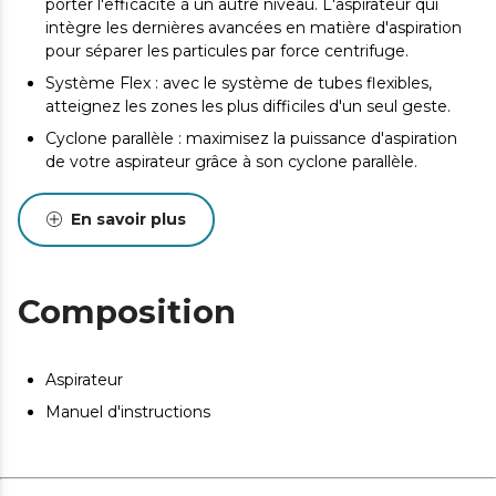
porter l'efficacité à un autre niveau. L'aspirateur qui
intègre les dernières avancées en matière d'aspiration
pour séparer les particules par force centrifuge.
Système Flex : avec le système de tubes flexibles,
atteignez les zones les plus difficiles d'un seul geste.
Cyclone parallèle : maximisez la puissance d'aspiration
de votre aspirateur grâce à son cyclone parallèle.
Nettoyage détaillé : Maximisez la propreté de votre
maison avec un accessoire 2-1, son accessoire d'angle,
En savoir plus
un support mural et un accessoire spécial animaux.
Régulation de puissance : mode de régulation
automatique de la puissance qui permet de s'adapter à
Composition
tout type de saleté.
Double brosse : elle possède une tête
omnidirectionnelle qui permet des mouvements
Aspirateur
latéraux et circulaires pour un nettoyage à 360 degrés
Manuel d'instructions
et une double brosse pour nettoyer efficacement
toutes les surfaces.