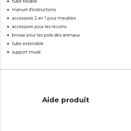
Confort et visibilité maximum. Oubliez les maux de dos
tube flexible
grâce au tuyau flexible et, avec la lumière LED sur la
manuel d’instructions
buse d'aspiration, vous pourrez voir toute la saleté et
accessoire 2 en 1 pour meubles
vous en débarrasser.
accessoire pour les recoins
Il sépare les particules aspirées. Cyclone parallèle Parallel
Cyclonic System pour une aspiration plus efficace.
brosse pour les poils des animaux
tube extensible
support mural.
Aide produit