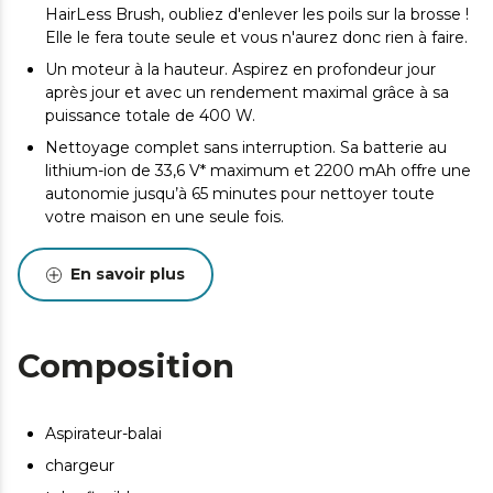
HairLess Brush, oubliez d'enlever les poils sur la brosse !
Elle le fera toute seule et vous n'aurez donc rien à faire.
Un moteur à la hauteur. Aspirez en profondeur jour
après jour et avec un rendement maximal grâce à sa
puissance totale de 400 W.
Nettoyage complet sans interruption. Sa batterie au
lithium-ion de 33,6 V* maximum et 2200 mAh offre une
autonomie jusqu’à 65 minutes pour nettoyer toute
votre maison en une seule fois.
Si vous avez des animaux de compagnie, cet accessoire
est au poil. Avec l'accessoire Pet Style, vous pourrez
En savoir plus
brosser votre ami à poils, attraper les poils lâches et les
aspirer sans problème. Optimisez le nettoyage de votre
maison avec son accessoire 2 en 1 pour meubles et
Composition
recoins.
Aucun tapis ne lui résistera ! Pression d'aspiration de 30
kPa qui permet d’aspirer en profondeur et d’attraper la
Aspirateur-balai
saleté la plus imperceptible, même sur les surfaces les
plus difficiles.
chargeur