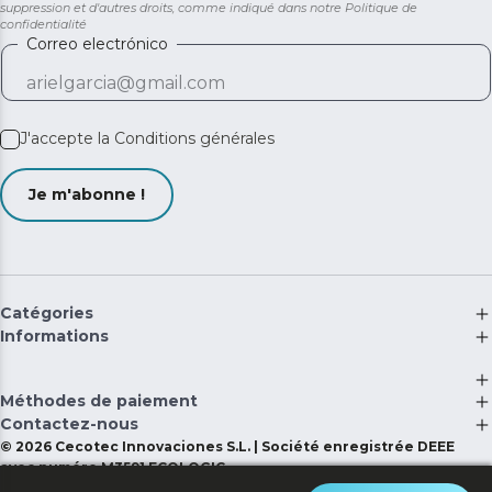
suppression et d'autres droits, comme indiqué dans notre
Politique de
confidentialité
Correo electrónico
J'accepte la
Conditions générales
Je m'abonne !
Catégories
Informations
Méthodes de paiement
Contactez-nous
©
2026
Cecotec Innovaciones S.L. | Société enregistrée DEEE
avec numéro M3591 ECOLOGIC