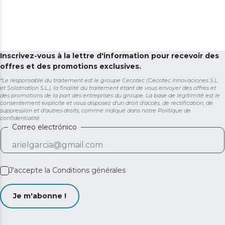
Inscrivez-vous à la lettre d'information pour recevoir des
offres et des promotions exclusives.
*Le responsable du traitement est le groupe Cecotec (Cecotec Innovaciones S.L.
et Solotriatlon S.L.), la finalité du traitement étant de vous envoyer des offres et
des promotions de la part des entreprises du groupe. La base de légitimité est le
consentement explicite et vous disposez d'un droit d'accès, de rectification, de
suppression et d'autres droits, comme indiqué dans notre
Politique de
confidentialité
Correo electrónico
J'accepte la
Conditions générales
Je m'abonne !