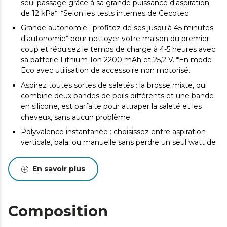
seul passage grâce à sa grande puissance d'aspiration
de 12 kPa*. *Selon les tests internes de Cecotec
Grande autonomie : profitez de ses jusqu'à 45 minutes
d'autonomie* pour nettoyer votre maison du premier
coup et réduisez le temps de charge à 4-5 heures avec
sa batterie Lithium-Ion 2200 mAh et 25,2 V. *En mode
Eco avec utilisation de accessoire non motorisé.
Aspirez toutes sortes de saletés : la brosse mixte, qui
combine deux bandes de poils différents et une bande
en silicone, est parfaite pour attraper la saleté et les
cheveux, sans aucun problème.
Polyvalence instantanée : choisissez entre aspiration
verticale, balai ou manuelle sans perdre un seul watt de
puissance et avec le confort de sa technologie 360º qui
facilite votre liberté de mouvement. Visualisez le niveau
En savoir plus
de la batterie et le mode de nettoyage sur son écran
digital.
Eco ou Turbo : deux modes de fonctionnement pour
Composition
adapter son utilisation à chaque circonstance sans
perdre en efficacité ni en puissance d'aspiration.