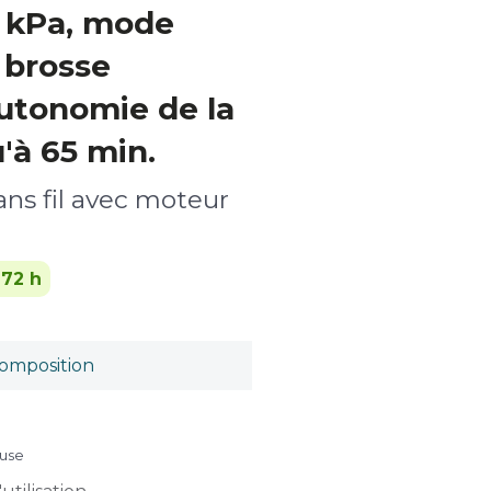
4 kPa, mode
 brosse
autonomie de la
'à 65 min.
ans fil avec moteur
-72 h
omposition
luse