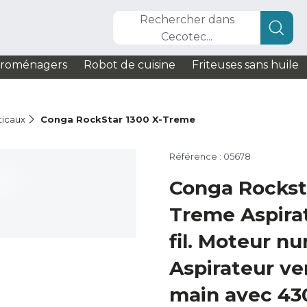
Rechercher dans
Cecotec...
troménagers
Robot de cuisine
Friteuses sans huile
ticaux
Conga RockStar 1300 X-Treme
Référence : 05678
Conga Rockst
Treme Aspirat
fil. Moteur nu
Aspirateur ver
main avec 43