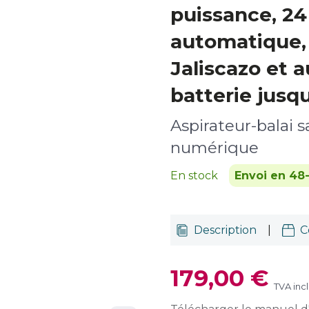
puissance, 2
automatique,
Jaliscazo et 
batterie jusqu
Aspirateur-balai s
numérique
En stock
Envoi en 48
Description
|
C
179,00 €
TVA inc