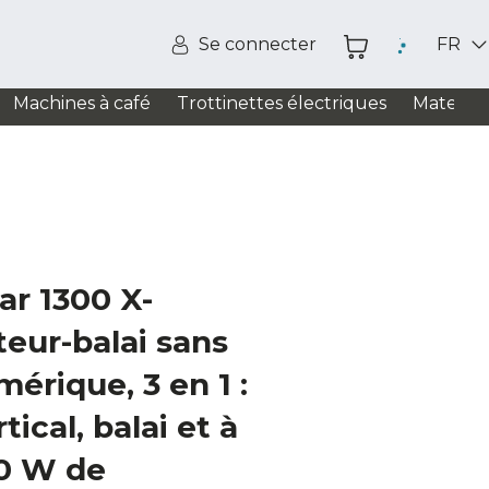
Se connecter
FR
Machines à café
Trottinettes électriques
Matelas
ar 1300 X-
eur-balai sans
mérique, 3 en 1 :
tical, balai et à
0 W de