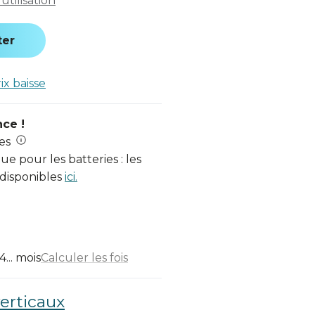
tilisation
ter
rix baisse
nce !
es
e pour les batteries : les
 disponibles
ici.
... mois
Calculer les fois
verticaux