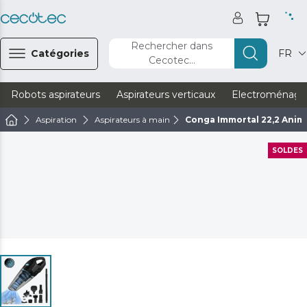
Rechercher dans
Catégories
FR
Cecotec...
Robots aspirateurs
Aspirateurs verticaux
Electroménage
Aspiration
Aspirateurs à main
Conga Immortal 22,2 Anim
SOLDES