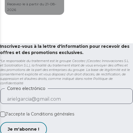
obtenir une mesure
Recevez-le à partir du 21-08-
précise de la taille et le
2026
poids de votre bébé.
Inscrivez-vous à la lettre d'information pour recevoir des
offres et des promotions exclusives.
*Le responsable du traitement est le groupe Cecotec (Cecotec Innovaciones S.L.
et Solotriatlon S.L.), la finalité du traitement étant de vous envoyer des offres et
des promotions de la part des entreprises du groupe. La base de légitimité est le
consentement explicite et vous disposez d'un droit d'accès, de rectification, de
suppression et d'autres droits, comme indiqué dans notre
Politique de
confidentialité
Correo electrónico
J'accepte la
Conditions générales
Je m'abonne !