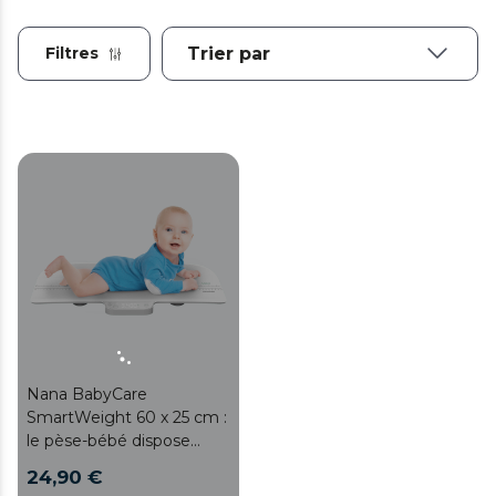
Filtres
Nana BabyCare
SmartWeight 60 x 25 cm :
le pèse-bébé dispose
d'une grande surface sur
24,90 €
laquelle vous pouvez