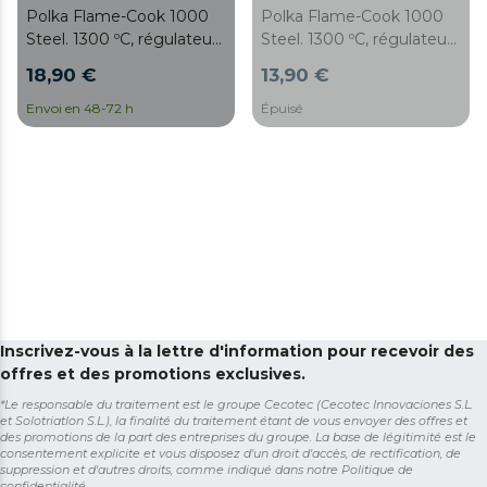
Polka Flame-Cook 1000
Polka Flame-Cook 1000
Steel. 1300 ºC, régulateur
Steel. 1300 ºC, régulateur
de la flamme, blocage de
de la flamme, blocage de
18,90 €
13,90 €
sécurité, pinceau, spatule
sécurité, pinceau, spatule
et livre de recettes inclus.
et livre de recettes inclus.
Envoi en 48-72 h
Épuisé
Inscrivez-vous à la lettre d'information pour recevoir des
offres et des promotions exclusives.
*Le responsable du traitement est le groupe Cecotec (Cecotec Innovaciones S.L.
et Solotriatlon S.L.), la finalité du traitement étant de vous envoyer des offres et
des promotions de la part des entreprises du groupe. La base de légitimité est le
consentement explicite et vous disposez d'un droit d'accès, de rectification, de
suppression et d'autres droits, comme indiqué dans notre
Politique de
confidentialité