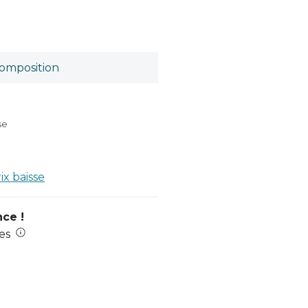
omposition
se
rix baisse
nce !
es