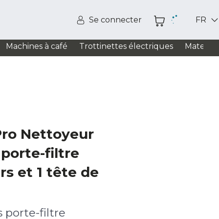
Se connecter
FR
Machines à café
Trottinettes électriques
Matelas
ro Nettoyeur
porte-filtre
rs et 1 tête de
porte-filtre